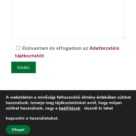
Elolvastam és elfogadom az
Adatkezelési
tájékoztatót
.
A weboldalon a minőségi felhasználói élmény érdekében sütiket
használunk. Ismerje meg tájékoztatónkat arról, hogy milyen
sütiket használunk, vagy a
beállítások
résznél ki lehet
kapcsolni a használatukat.
© 2019 - Minden jog fenntartva. | Weboldal készítés:
Brill Life Média
Elfogad