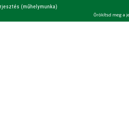
terjesztés (műhelymunka)
Örökítsd meg a j