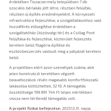
érdekében Tiszacsermely településen 7 db
szociális bérlakás jött létre, részben felújítás,
részben új építés eredményeként. A környezeti
infrastruktúra fejlesztése, a szolgáltatásokhoz való
hozzáférés elősegítése érdekében a
szolgáltatóház (közösségi tér) és a Csillag Pont
felújítása és fejlesztése, közterület fejlesztés
keretein belül filagória építése és
eszközbeszerzés valósult meg a pályázat keretein
belül.
A projektben elért azon személyek száma, akik
jelen konstrukció keretében végzett
beavatkozások révén magasabb komfortfokozatú
lakásokba költözhettek, 32 fő. A támogatás
összköltsége 199 891 744 Ft teljes mértékben
vissza nem térítendő támogatás volt.
A projekt fizikai befejezése:
2023.12.31. napja.