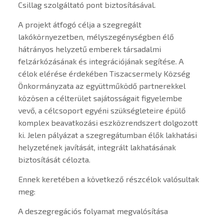
Csillag szolgáltató pont biztosításával.
A projekt átfogó célja a szegregált
lakókörnyezetben, mélyszegénységben élő
hátrányos helyzetű emberek társadalmi
felzárkózásának és integrációjának segítése. A
célok elérése érdekében Tiszacsermely Község
Önkormányzata az együttműködő partnerekkel
közösen a célterület sajátosságait figyelembe
vevő, a célcsoport egyéni szükségleteire épülő
komplex beavatkozási eszközrendszert dolgozott
ki. Jelen pályázat a szegregátumban élők lakhatási
helyzetének javítását, integrált lakhatásának
biztosítását célozta.
Ennek keretében a következő részcélok valósultak
meg:
A deszegregációs folyamat megvalósítása