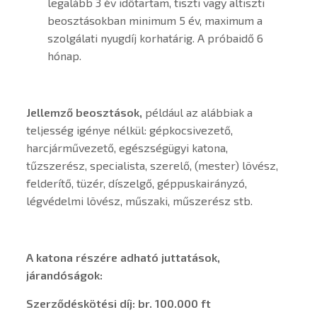
legalább 3 év időtartam, tiszti vagy altiszti
beosztásokban minimum 5 év, maximum a
szolgálati nyugdíj korhatárig. A próbaidő 6
hónap.
Jellemző beosztások,
például az alábbiak a
teljesség igénye nélkül: gépkocsivezető,
harcjárművezető, egészségügyi katona,
tűzszerész, specialista, szerelő, (mester) lövész,
felderítő, tüzér, díszelgő, géppuskairányzó,
légvédelmi lövész, műszaki, műszerész stb.
A katona részére adható juttatások,
járandóságok:
Szerződéskötési díj: br. 100.000 ft