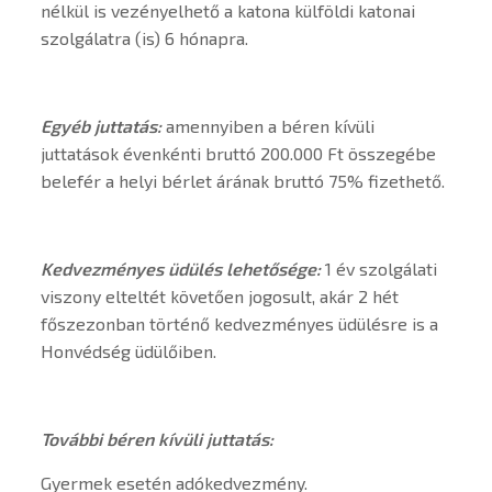
nélkül is vezényelhető a katona külföldi katonai
szolgálatra (is) 6 hónapra.
Egyéb juttatás:
amennyiben a béren kívüli
juttatások évenkénti bruttó 200.000 Ft összegébe
belefér a helyi bérlet árának bruttó 75% fizethető.
Kedvezményes üdülés lehetősége:
1 év szolgálati
viszony elteltét követően jogosult, akár 2 hét
főszezonban történő kedvezményes üdülésre is a
Honvédség üdülőiben.
További béren kívüli juttatás:
Gyermek esetén adókedvezmény.