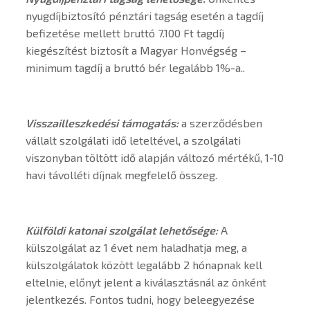
nyugdíjbiztosító pénztári tagság esetén a tagdíj
befizetése mellett bruttó 7.100 Ft tagdíj
kiegészítést biztosít a Magyar Honvégség –
minimum tagdíj a bruttó bér legalább 1%-a..
Visszailleszkedési támogatás:
a szerződésben
vállalt szolgálati idő leteltével, a szolgálati
viszonyban töltött idő alapján változó mértékű, 1-10
havi távolléti díjnak megfelelő összeg.
Külföldi katonai szolgálat lehetősége:
A
külszolgálat az 1 évet nem haladhatja meg, a
külszolgálatok között legalább 2 hónapnak kell
eltelnie, előnyt jelent a kiválasztásnál az önként
jelentkezés. Fontos tudni, hogy beleegyezése