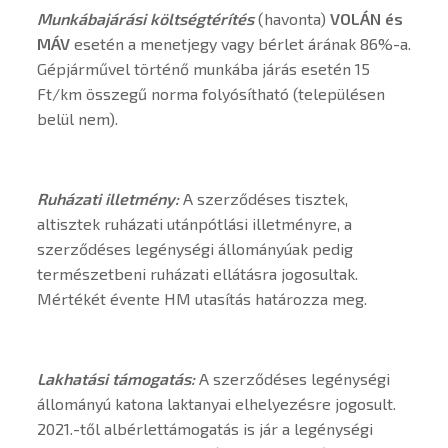
Munkábajárási költségtérítés
(havonta)
VOLÁN és
MÁV
esetén a menetjegy vagy bérlet árának 86%-a.
Gépjárművel történő munkába járás esetén 15
Ft/km összegű norma folyósítható (településen
belül nem).
Ruházati illetmény:
A szerződéses tisztek,
altisztek ruházati utánpótlási illetményre, a
szerződéses legénységi állományúak pedig
természetbeni ruházati ellátásra jogosultak.
Mértékét évente HM utasítás határozza meg.
Lakhatási támogatás:
A szerződéses legénységi
állományú katona laktanyai elhelyezésre jogosult.
2021.-től albérlettámogatás is jár a legénységi