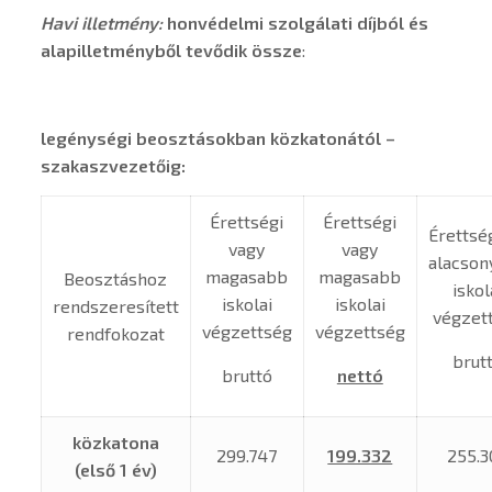
Havi illetmény:
honvédelmi szolgálati díjból és
alapilletményből tevődik össze
:
legénységi beosztásokban közkatonától –
szakaszvezetőig:
Érettségi
Érettségi
Érettsé
vagy
vagy
alacson
magasabb
magasabb
Beosztáshoz
iskol
iskolai
iskolai
rendszeresített
végzet
végzettség
végzettség
rendfokozat
brut
bruttó
nettó
közkatona
299.747
199.332
255.3
(első 1 év)