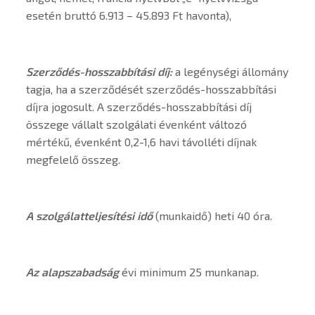
esetén bruttó 6.913 – 45.893 Ft havonta),
Szerződés-hosszabbítási díj:
a legénységi állomány
tagja, ha a szerződését szerződés-hosszabbítási
díjra jogosult. A szerződés-hosszabbítási díj
összege vállalt szolgálati évenként változó
mértékű, évenként 0,2-1,6 havi távolléti díjnak
megfelelő összeg.
A szolgálatteljesítési idő
(munkaidő) heti 40 óra.
Az alapszabadság
évi minimum 25 munkanap.