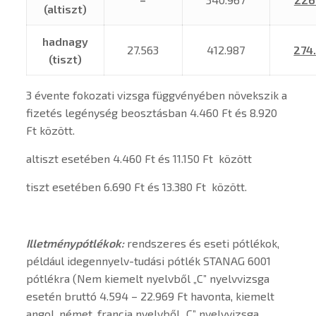
(altiszt)
hadnagy
27.563
412.987
274
(tiszt)
3 évente fokozati vizsga függvényében növekszik a
fizetés legénység beosztásban 4.460 Ft és 8.920
Ft között.
altiszt esetében 4.460 Ft és 11.150 Ft között
tiszt esetében 6.690 Ft és 13.380 Ft között.
Illetménypótlékok:
rendszeres és eseti pótlékok,
például idegennyelv-tudási pótlék STANAG 6001
pótlékra (Nem kiemelt nyelvből „C” nyelvvizsga
esetén bruttó 4.594 – 22.969 Ft havonta, kiemelt
angol, német, francia nyelvből „C” nyelvvizsga