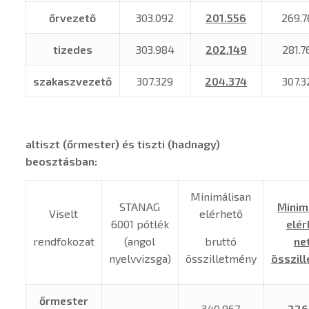
őrvezető
303.092
201.556
269.7
tizedes
303.984
202.149
281.7
szakaszvezető
307.329
204.374
307.3
altiszt (őrmester) és tiszti (hadnagy)
beosztásban:
Minimálisan
STANAG
Minim
Viselt
elérhető
6001 pótlék
elér
rendfokozat
(angol
bruttó
ne
nyelvvizsga)
összilletmény
összil
őrmester
–
340.967
226