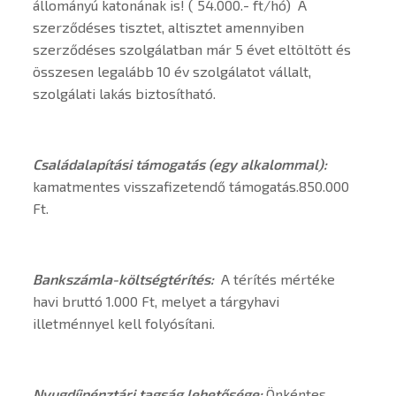
állományú katonának is! ( 54.000.- ft/hó) A
szerződéses tisztet, altisztet amennyiben
szerződéses szolgálatban már 5 évet eltöltött és
összesen legalább 10 év szolgálatot vállalt,
szolgálati lakás biztosítható.
Családalapítási támogatás (egy alkalommal):
kamatmentes visszafizetendő támogatás.850.000
Ft.
Bankszámla-költségtérítés:
A térítés mértéke
havi bruttó 1.000 Ft, melyet a tárgyhavi
illetménnyel kell folyósítani.
Nyugdíjpénztári tagság lehetősége:
Önkéntes